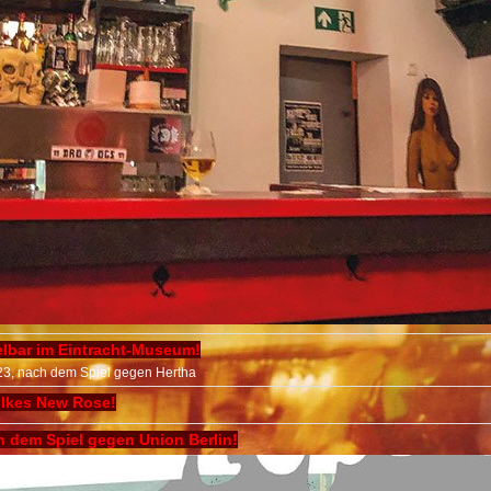
lbar im Eintracht-Museum!
23, nach dem Spiel gegen Hertha
ilkes New Rose!
 dem Spiel gegen Union Berlin!