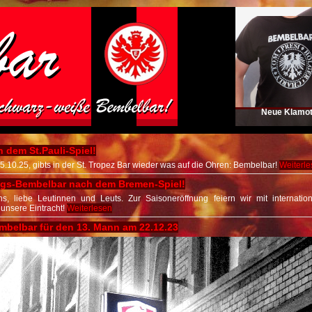
Neue Klamot
 dem St.Pauli-Spiel!
.10.25, gibts in der St. Tropez Bar wieder was auf die Ohren: Bembelbar!
Weiterl
ngs-Bembelbar nach dem Bremen-Spiel!
ns, liebe Leutinnen und Leuts. Zur Saisoneröffnung feiern wir mit internati
unsere Eintracht!
Weiterlesen
belbar für den 13. Mann am 22.12.23