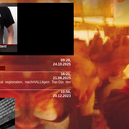
ten!
09:28,
24.10.2025
esen
16:21,
21.08.2025
onal regionalen, nachHALLtigen Top-Djs der
10:56,
20.12.2023