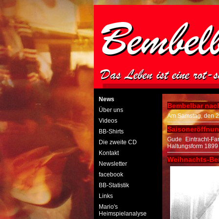
News
Bembelbar nach
Über uns
Am Samstag, den 25
Videos
Saisoneröffnu
BB-Shirts
Gude Eintracht-Fa
Die zweite CD
Haltungsform 1899 
Kontakt
Weihnachts-Bem
Newsletter
facebook
BB-Statistik
Links
Mario's
Heimspielanalyse